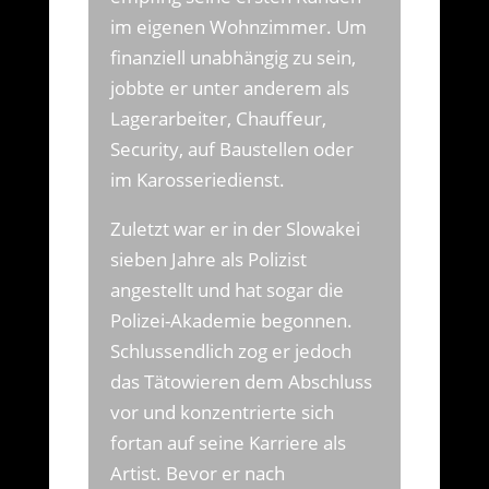
im eigenen Wohnzimmer. Um
finanziell unabhängig zu sein,
jobbte er unter anderem als
Lagerarbeiter, Chauffeur,
Security, auf Baustellen oder
im Karosseriedienst.
Zuletzt war er in der Slowakei
sieben Jahre als Polizist
angestellt und hat sogar die
Polizei-Akademie begonnen.
Schlussendlich zog er jedoch
das Tätowieren dem Abschluss
vor und konzentrierte sich
fortan auf seine Karriere als
Artist. Bevor er nach