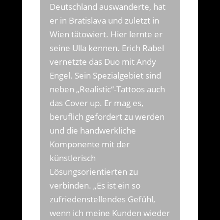
Deutschland auswanderte, hat
er in Bratislava und zuletzt in
Wien tätowiert. Hier lernte er
seine Ulla kennen. Erich Rabel
vernetzte das Duo mit Andy
Engel. Sein Spezialgebiet sind
neben „Realistic“-Tattoos auch
das Cover up. Er mag es,
beruflich gefordert zu werden
und die handwerkliche
Komponente mit der
künstlerisch
Lösungsorientierten zu
verbinden. „Es ist ein so
zufriedenstellendes Gefühl,
wenn ich meine Kunden wieder