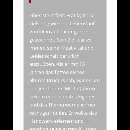
Eines steht fest: Franky ist so
vielseitig wie sein Lebenslauf.
Von klein auf hat er gerne
gezeichnet. Sein Ziel war es
immer, seine Kreativität und
Leidenschaft beruflich
auszuüben. Als er mit 15
Jahren das Tattoo seines
älteren Bruders sah, war es um
ihn geschehen. Mit 17 Jahren
bekam er sein erstes Eigenes
und das Thema wurde immer
wichtiger für ihn. Er wollte das
Handwerk erlernen und
empfing seine ersten Kunden