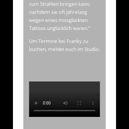
zum Strahlen bringen kann,
nachdem sie oft jahrelang
wegen eines missglückten
Tattoos unglücklich waren.“
Um Termine bei Franky zu
buchen, meldet euch im Studio.